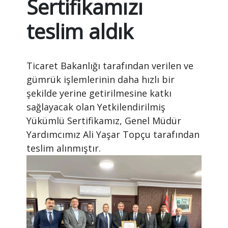
Sertifikamızı
teslim aldık
Ticaret Bakanlığı tarafından verilen ve
gümrük işlemlerinin daha hızlı bir
şekilde yerine getirilmesine katkı
Lütfen
sağlayacak olan Yetkilendirilmiş
Cevabı
Giriniz
Yükümlü Sertifikamız, Genel Müdür
(Güvenlik
Yardımcımız Ali Yaşar Topçu tarafından
Kodu):
teslim alınmıştır.
15+10
Gönder