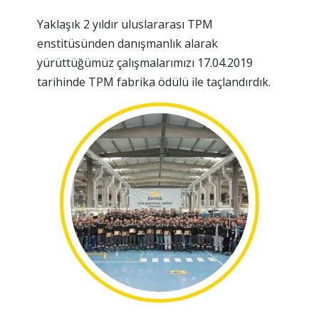
Yaklaşık 2 yıldır uluslararası TPM
enstitüsünden danışmanlık alarak
yürüttüğümüz çalışmalarımızı 17.04.2019
tarihinde TPM fabrika ödülü ile taçlandırdık.
Lütfen
Cevabı
Giriniz
(Güvenlik
Kodu):
15+10
Gönder