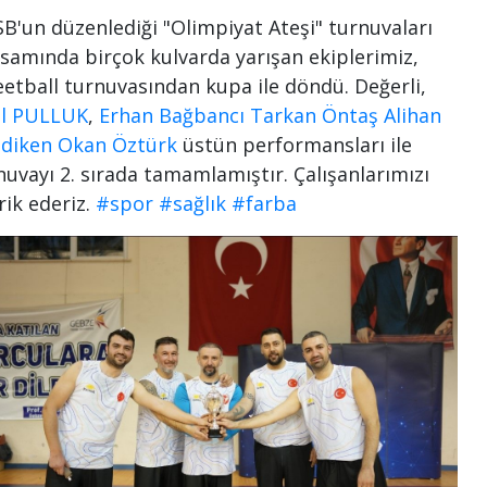
B'un düzenlediği "Olimpiyat Ateşi" turnuvaları
samında birçok kulvarda yarışan ekiplerimiz,
eetball turnuvasından kupa ile döndü. Değerli,
il PULLUK
,
Erhan Bağbancı
Tarkan Öntaş
Alihan
diken
Okan Öztürk
üstün performansları ile
nuvayı 2. sırada tamamlamıştır. Çalışanlarımızı
rik ederiz.
#spor
#sağlık
#farba