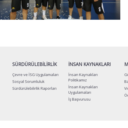
SÜRDÜRÜLEBİLİRLİK
İNSAN KAYNAKLARI
M
Çevre ve İSG Uygulamaları
İnsan Kaynakları
Gü
Politikamız
Sosyal Sorumluluk
Ba
İnsan Kaynakları
Sürdürülebilirlik Raporları
V
Uygulamaları
Öd
İş Başvurusu