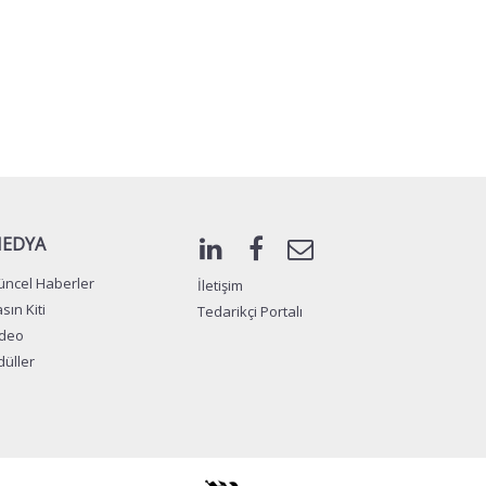
EDYA
ncel Haberler
İletişim
sın Kiti
Tedarikçi Portalı
ideo
üller