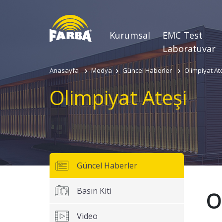
Kurumsal
EMC Test
Laboratuvar
Anasayfa
Medya
Güncel Haberler
Olimpiyat At
Olimpiyat Ateşi
Güncel Haberler
Adınız
Soyadınız
Basın Kiti
O
Video