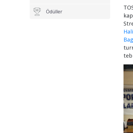
Email
TOS
Adresiniz
Ödüller
kap
Str
Hal
Firmanız
Bag
tur
teb
Telefon
Numaranız
Size nasıl
yardımcı
olabilirim?