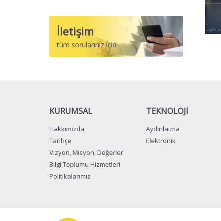
İletişim
tüm sorularınız için
Lütfen
Cevabı
Giriniz
(Güvenlik
Kodu):
KURUMSAL
TEKNOLOJİ
15+10
Hakkımızda
Aydınlatma
Tarihçe
Elektronik
Vizyon, Misyon, Değerler
Bilgi Toplumu Hizmetleri
Gönder
Politikalarımız