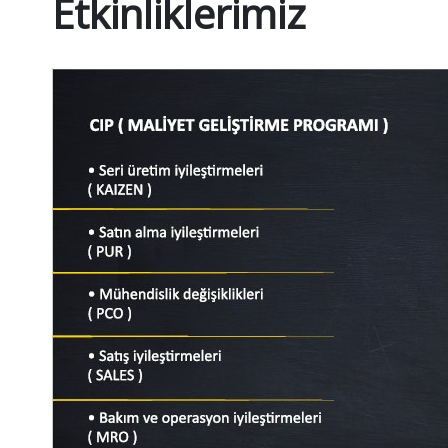
Etkinliklerimiz
Lütfen
Cevabı
Giriniz
(Güvenlik
Kodu):
15+10
Gönder