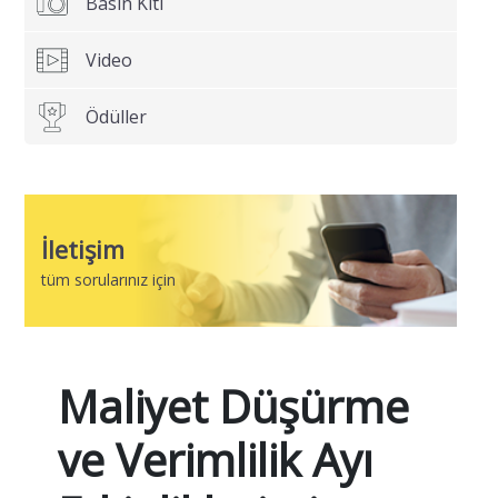
Basın Kiti
Video
Email
Adresiniz
Ödüller
Firmanız
İletişim
tüm sorularınız için
Telefon
Numaranız
Maliyet Düşürme
Size nasıl
ve Verimlilik Ayı
yardımcı
olabilirim?