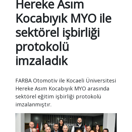
Hereke Asım
Kocabıyık MYO ile
sektörel işbirliği
protokolü
Lütfen
imzaladık
Cevabı
Giriniz
(Güvenlik
FARBA Otomotiv ile Kocaeli Üniversitesi
Kodu):
Hereke Asım Kocabıyık MYO arasında
15+10
sektörel eğitim işbirliği protokolü
imzalanmıştır.
Gönder