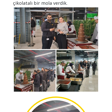
çikolatalı bir mola verdik.
Lütfen
Cevabı
Giriniz
(Güvenlik
Kodu):
15+10
Gönder