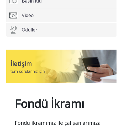
Basın Kiti
Video
Email
Adresiniz
Ödüller
Firmanız
İletişim
tüm sorularınız için
Telefon
Numaranız
Fondü İkramı
Size nasıl
yardımcı
olabilirim?
Fondü ikramımız ile çalışanlarımıza