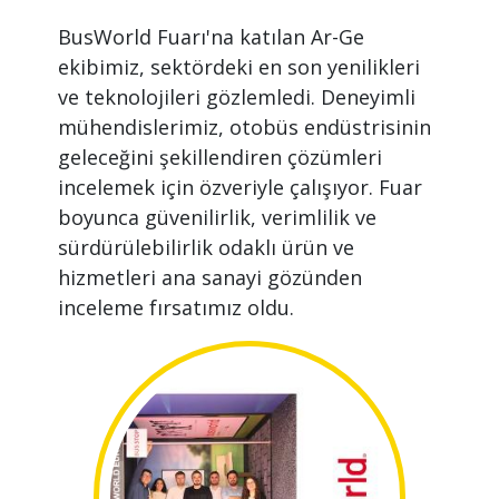
BusWorld Fuarı'na katılan Ar-Ge
ekibimiz, sektördeki en son yenilikleri
ve teknolojileri gözlemledi. Deneyimli
mühendislerimiz, otobüs endüstrisinin
geleceğini şekillendiren çözümleri
incelemek için özveriyle çalışıyor. Fuar
Lütfen
boyunca güvenilirlik, verimlilik ve
Cevabı
sürdürülebilirlik odaklı ürün ve
Giriniz
hizmetleri ana sanayi gözünden
(Güvenlik
inceleme fırsatımız oldu.
Kodu):
15+10
Gönder